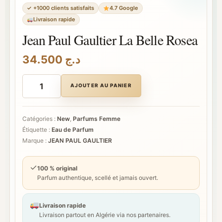
✓ +1000 clients satisfaits
4.7 Google
Livraison rapide
Jean Paul Gaultier La Belle Rosea
34.500
د.ج
quantité
de
AJOUTER AU PANIER
Jean
Paul
Gaultier
La
Catégories :
New
,
Parfums Femme
Belle
Étiquette :
Eau de Parfum
Rosea
Marque :
JEAN PAUL GAULTIER
✓
100 % original
Parfum authentique, scellé et jamais ouvert.
Livraison rapide
Livraison partout en Algérie via nos partenaires.