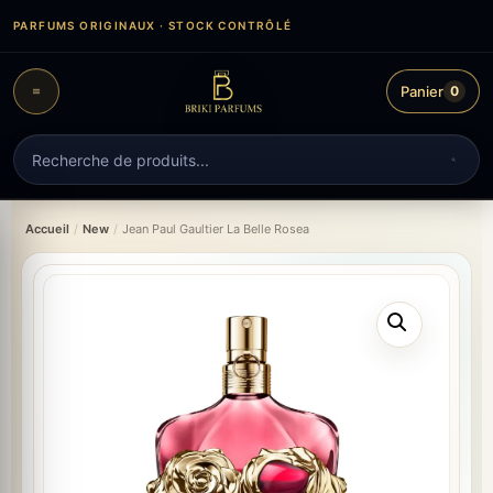
Aller
PARFUMS ORIGINAUX · STOCK CONTRÔLÉ
au
contenu
Panier
0
Recherche
de
produits
Accueil
/
New
/
Jean Paul Gaultier La Belle Rosea