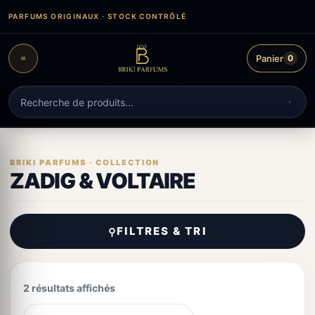
Aller
PARFUMS ORIGINAUX · STOCK CONTRÔLÉ
au
contenu
Panier
0
Recherche
de
produits
ZADIG & VOLTAIRE
FILTRES & TRI
⚲
2 résultats affichés