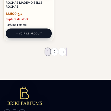
ROCHAS MADEMOISELLE
ROCHAS
12.500
د.ج
Rupture de stock
Parfums Femme
VOIR LE PRODUIT
1
2
→