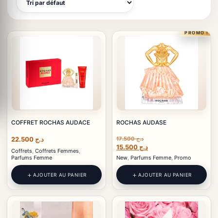
PROMO !
COFFRET ROCHAS AUDACE
ROCHAS AUDASE
22.500
د.ج
17.500
د.ج
Le
Le
15.500
د.ج
Coffrets
,
Coffrets Femmes
,
prix
prix
Parfums Femme
New
,
Parfums Femme
,
Promo
initial
actuel
était :
est :
AJOUTER AU PANIER
AJOUTER AU PANIER
د.ج 15.500.
د.ج 17.500.