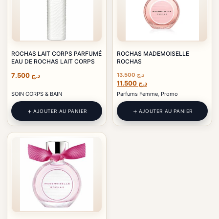
ROCHAS LAIT CORPS PARFUMÉ
ROCHAS MADEMOISELLE
EAU DE ROCHAS LAIT CORPS
ROCHAS
7.500
د.ج
13.500
د.ج
Le
Le
11.500
د.ج
prix
prix
SOIN CORPS & BAIN
Parfums Femme
,
Promo
initial
actuel
était :
est :
AJOUTER AU PANIER
AJOUTER AU PANIER
د.ج 11.500.
د.ج 13.500.