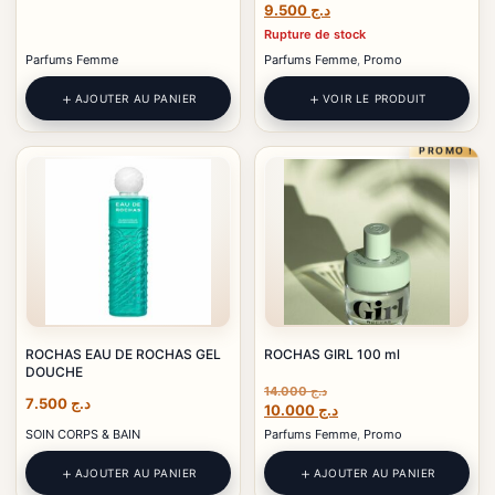
Le
Le
9.500
د.ج
prix
prix
Rupture de stock
initial
actuel
Parfums Femme
Parfums Femme
,
Promo
était :
est :
د.ج 9.500.
د.ج 11.500.
AJOUTER AU PANIER
VOIR LE PRODUIT
PROMO !
ROCHAS EAU DE ROCHAS GEL
ROCHAS GIRL 100 ml
DOUCHE
14.000
د.ج
7.500
د.ج
Le
Le
10.000
د.ج
prix
prix
SOIN CORPS & BAIN
Parfums Femme
,
Promo
initial
actuel
était :
est :
AJOUTER AU PANIER
AJOUTER AU PANIER
د.ج 10.000.
د.ج 14.000.