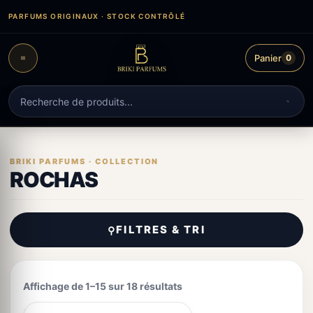
Aller
PARFUMS ORIGINAUX · STOCK CONTRÔLÉ
au
contenu
Panier
0
Recherche
de
produits
ROCHAS
FILTRES & TRI
⚲
Affichage de 1–15 sur 18 résultats