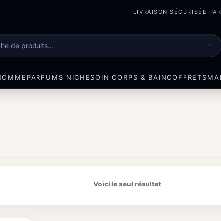
LIVRAISON SÉCURISÉE PART
e
HOMME
PARFUMS NICHE
SOIN CORPS & BAIN
COFFRETS
MA
Voici le seul résultat