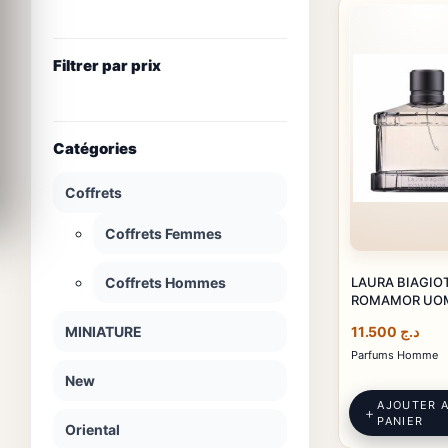
Filtrer par prix
Catégories
Coffrets
Coffrets Femmes
LAURA BIAGIO
Coffrets Hommes
ROMAMOR UO
MINIATURE
11.500
د.ج
Parfums Homme
New
AJOUTER 
PANIER
Oriental