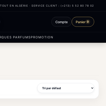
OUT EN ALGÉRIE · SERVICE CLIENT : (+213) 5 52 80 78 02
Compte
Panier
0
RQUES PARFUMS
PROMOTION