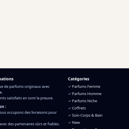
mations
Catégories
ue de parfums originaux avec
✓
Parfums Femme
e.
✓
Parfums Homme
ents satisfaits en sont la preuve.
✓
Parfums Niche
on :
✓
Coffrets
ous occupons des livraisons pour
✓
Soin Corps & Bain
✓
New
 avec des partenaires sûrs et fiables.