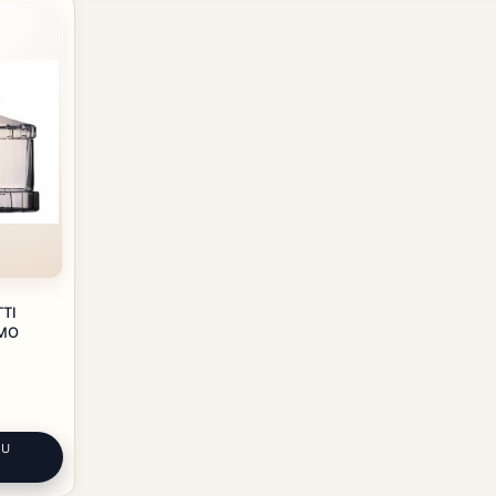
TTI
MO
AU