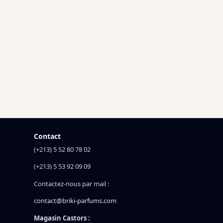
Contact
(+213) 5 52 80 78 02
(+213) 5 53 92 09 09
Contactez-nous par mail :
contact@briki-parfums.com
Magasin Castors :