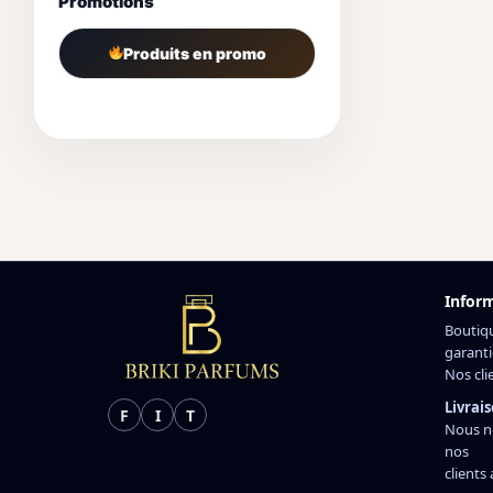
Promotions
Produits en promo
Infor
Boutiq
garanti
Nos cli
Livrais
F
I
T
Nous n
nos
clients