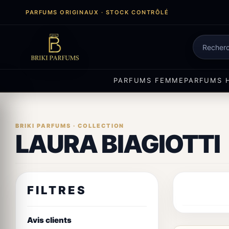
Aller
PARFUMS ORIGINAUX · STOCK CONTRÔLÉ
au
contenu
Recherch
de
produits
PARFUMS FEMME
PARFUMS 
LAURA BIAGIOTTI
FILTRES
Avis clients