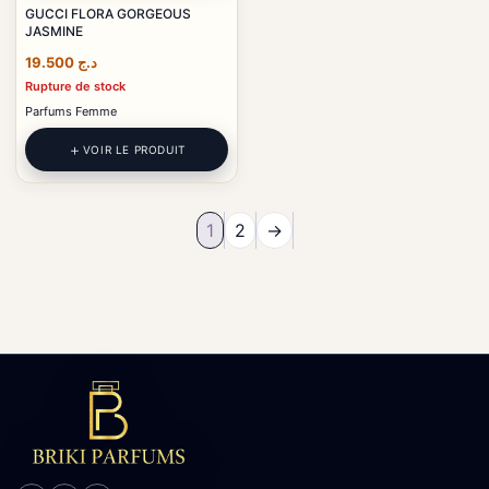
GUCCI FLORA GORGEOUS
JASMINE
19.500
د.ج
Rupture de stock
Parfums Femme
VOIR LE PRODUIT
1
2
→