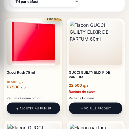
PROMO !
Gucci Rush 75 ml
GUCCI GUILTY ELIXIR DE
PARFUM
18.500
د.ج
22.500
د.ج
Le
Le
16.500
د.ج
prix
prix
Rupture de stock
initial
actuel
Parfums Femme
,
Promo
Parfums Homme
était :
est :
د.ج 16.500.
د.ج 18.500.
AJOUTER AU PANIER
VOIR LE PRODUIT