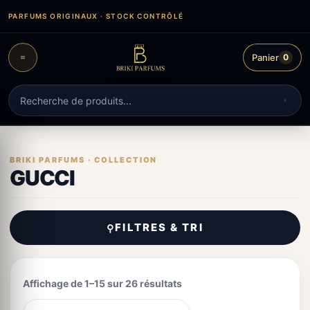
Aller
PARFUMS ORIGINAUX · STOCK CONTRÔLÉ
au
contenu
Panier
0
Recherche
de
produits
GUCCI
FILTRES & TRI
⚲
Affichage de 1–15 sur 26 résultats