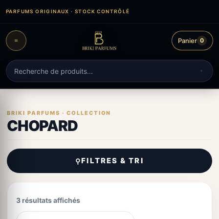
Aller
PARFUMS ORIGINAUX · STOCK CONTRÔLÉ
au
contenu
Panier
0
Recherche
de
produits
CHOPARD
FILTRES & TRI
⚲
3 résultats affichés