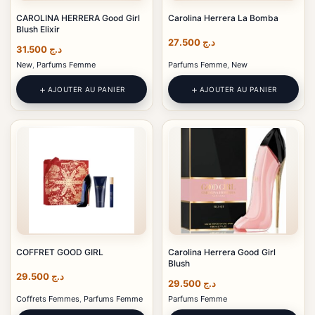
CAROLINA HERRERA Good Girl
Carolina Herrera La Bomba
Blush Elixir
27.500
د.ج
31.500
د.ج
New
,
Parfums Femme
Parfums Femme
,
New
AJOUTER AU PANIER
AJOUTER AU PANIER
COFFRET GOOD GIRL
Carolina Herrera Good Girl
Blush
29.500
د.ج
29.500
د.ج
Coffrets Femmes
,
Parfums Femme
Parfums Femme