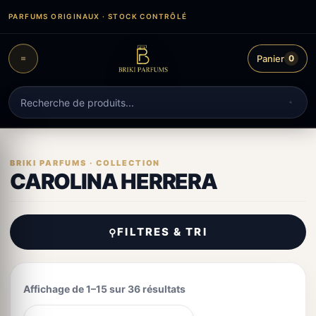
Aller
PARFUMS ORIGINAUX · STOCK CONTRÔLÉ
au
contenu
Panier
0
Recherche
de
produits
CAROLINA HERRERA
FILTRES & TRI
⚲
Affichage de 1–15 sur 36 résultats