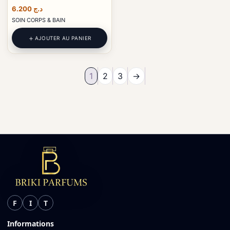
6.200
د.ج
SOIN CORPS & BAIN
AJOUTER AU PANIER
1
2
3
→
F
I
T
Informations