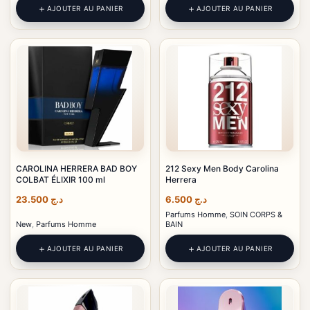
AJOUTER AU PANIER
AJOUTER AU PANIER
CAROLINA HERRERA BAD BOY
212 Sexy Men Body Carolina
COLBAT ÉLIXIR 100 ml
Herrera
23.500
د.ج
6.500
د.ج
Parfums Homme
,
SOIN CORPS &
New
,
Parfums Homme
BAIN
AJOUTER AU PANIER
AJOUTER AU PANIER