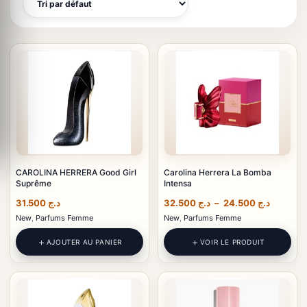
CAROLINA HERRERA Good Girl
Carolina Herrera La Bomba
Suprême
Intensa
Plage
31.500
د.ج
32.500
د.ج
–
24.500
د.ج
de
New
,
Parfums Femme
New
,
Parfums Femme
prix :
د.ج 24.500
AJOUTER AU PANIER
VOIR LE PRODUIT
à
32.