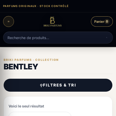
Aller
PARFUMS ORIGINAUX · STOCK CONTRÔLÉ
au
contenu
Panier
0
Recherche
de
produits
BENTLEY
FILTRES & TRI
⚲
Voici le seul résultat