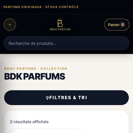
Aller
PARFUMS ORIGINAUX · STOCK CONTRÔLÉ
au
contenu
Panier
0
Recherche
de
produits
BDK PARFUMS
FILTRES & TRI
⚲
2 résultats affichés