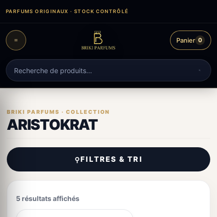
Aller
PARFUMS ORIGINAUX · STOCK CONTRÔLÉ
au
contenu
Panier
0
Recherche
de
produits
ARISTOKRAT
FILTRES & TRI
⚲
5 résultats affichés