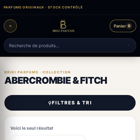
Aller
PARFUMS ORIGINAUX · STOCK CONTRÔLÉ
au
contenu
Panier
0
Recherche
de
produits
ABERCROMBIE & FITCH
FILTRES & TRI
⚲
Voici le seul résultat