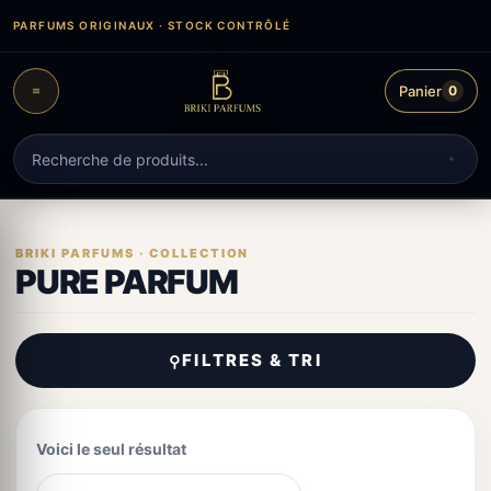
Aller
PARFUMS ORIGINAUX · STOCK CONTRÔLÉ
au
contenu
Panier
0
Recherche
de
produits
PURE PARFUM
FILTRES & TRI
⚲
Voici le seul résultat