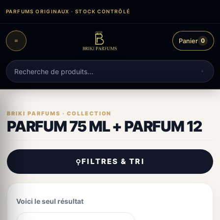
Aller
PARFUMS ORIGINAUX · STOCK CONTRÔLÉ
au
contenu
Panier
0
Recherche
de
produits
PARFUM 75 ML + PARFUM 12
FILTRES & TRI
⚲
Voici le seul résultat