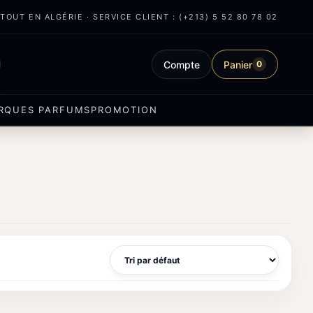
OUT EN ALGÉRIE · SERVICE CLIENT : (+213) 5 52 80 78 02
Compte
Panier
0
RQUES PARFUMS
PROMOTION