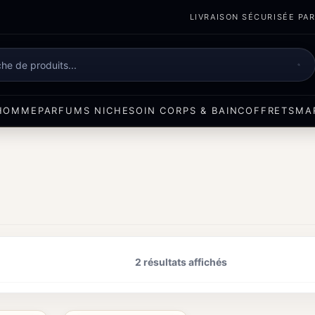
LIVRAISON SÉCURISÉE PART
e
HOMME
PARFUMS NICHE
SOIN CORPS & BAIN
COFFRETS
MA
2 résultats affichés