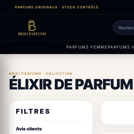
Aller
PARFUMS ORIGINAUX · STOCK CONTRÔLÉ
au
contenu
Recherch
de
produits
PARFUMS FEMME
PARFUMS 
ÉLIXIR DE PARFUM
FILTRES
Avis clients