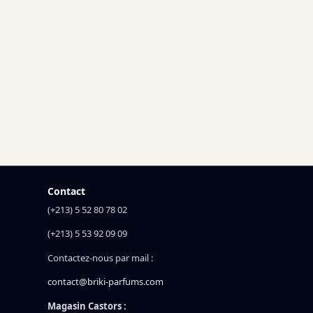
Contact
(+213) 5 52 80 78 02
(+213) 5 53 92 09 09
Contactez-nous par mail :
contact@briki-parfums.com
Magasin Castors :