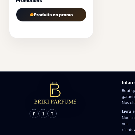
Promotions
Produits en promo
Infor
Boutiq
garanti
Nos cli
Livrais
F
I
T
Nous n
nos
clients