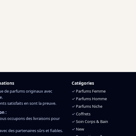
mations
Catégories
ue de parfums originaux avec
✓
Parfums Femme
e.
✓
Parfums Homme
ents satisfaits en sont la preuve.
✓
Parfums Niche
on :
✓
Coffrets
ous occupons des livraisons pour
✓
Soin Corps & Bain
✓
New
 avec des partenaires sûrs et fiables.