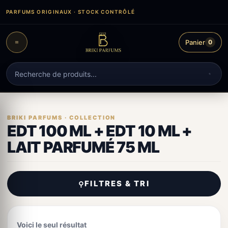
Aller
PARFUMS ORIGINAUX · STOCK CONTRÔLÉ
au
contenu
Panier
0
Recherche
de
produits
EDT 100 ML + EDT 10 ML +
LAIT PARFUMÉ 75 ML
FILTRES & TRI
⚲
Voici le seul résultat