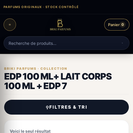
Aller
PARFUMS ORIGINAUX · STOCK CONTRÔLÉ
au
contenu
Panier
0
Recherche
de
produits
EDP 100 ML+ LAIT CORPS
100 ML + EDP 7
FILTRES & TRI
⚲
Voici le seul résultat