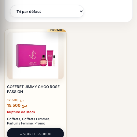
PROMO !
COFFRET JIMMY CHOO ROSE
PASSION
17.500
د.ج
Le
Le
15.500
د.ج
prix
prix
Rupture de stock
initial
actuel
Coffrets
,
Coffrets Femmes
,
était :
est :
Parfums Femme
,
Promo
د.ج 15.500.
د.ج 17.500.
VOIR LE PRODUIT