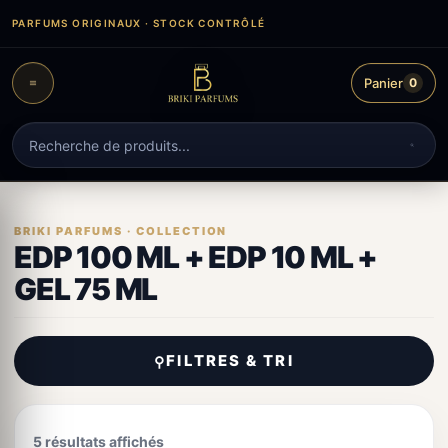
Aller
PARFUMS ORIGINAUX · STOCK CONTRÔLÉ
au
contenu
Panier
0
Recherche
de
produits
EDP 100 ML + EDP 10 ML +
GEL 75 ML
FILTRES & TRI
⚲
5 résultats affichés