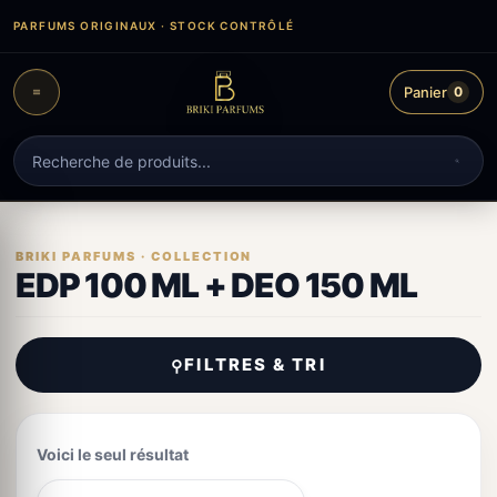
Aller
PARFUMS ORIGINAUX · STOCK CONTRÔLÉ
au
contenu
Panier
0
Recherche
de
produits
EDP 100 ML + DEO 150 ML
FILTRES & TRI
⚲
Voici le seul résultat