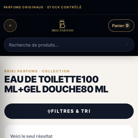
Aller
PARFUMS ORIGINAUX · STOCK CONTRÔLÉ
au
contenu
Panier
0
Recherche
de
produits
EAU DE TOILETTE100
ML+GEL DOUCHE80 ML
FILTRES & TRI
⚲
Voici le seul résultat