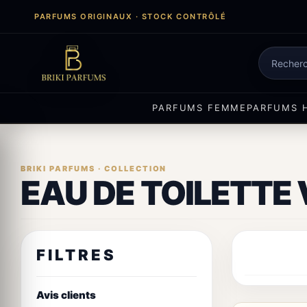
Aller
PARFUMS ORIGINAUX · STOCK CONTRÔLÉ
au
contenu
Recherch
de
produits
PARFUMS FEMME
PARFUMS 
EAU DE TOILETTE 
FILTRES
Avis clients