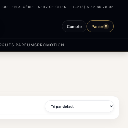
OUT EN ALGÉRIE · SERVICE CLIENT : (+213) 5 52 80 78 02
Compte
Panier
0
RQUES PARFUMS
PROMOTION