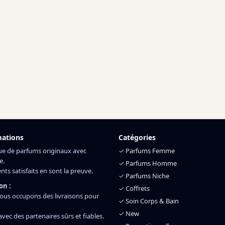
mations
Catégories
ue de parfums originaux avec
✓
Parfums Femme
e.
✓
Parfums Homme
ents satisfaits en sont la preuve.
✓
Parfums Niche
on :
✓
Coffrets
ous occupons des livraisons pour
✓
Soin Corps & Bain
✓
New
 avec des partenaires sûrs et fiables.