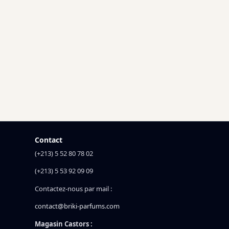
Contact
(+213) 5 52 80 78 02
(+213) 5 53 92 09 09
Contactez-nous par mail :
contact@briki-parfums.com
Magasin Castors :