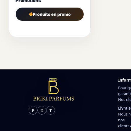
Promotions
Produits en promo
Infor
Boutiq
garanti
Nos cli
Livrais
F
I
T
Nous n
nos
clients