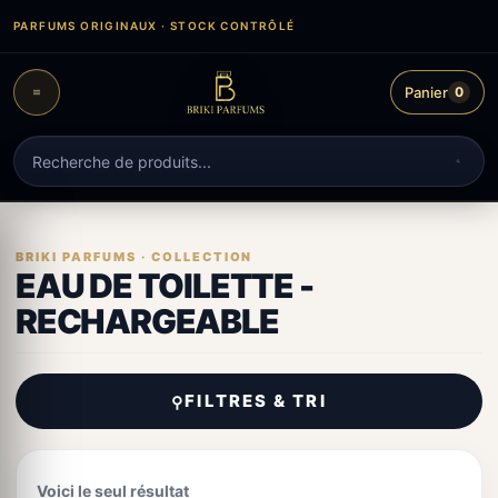
Aller
PARFUMS ORIGINAUX · STOCK CONTRÔLÉ
au
contenu
Panier
0
Recherche
de
produits
EAU DE TOILETTE -
RECHARGEABLE
FILTRES & TRI
⚲
Voici le seul résultat