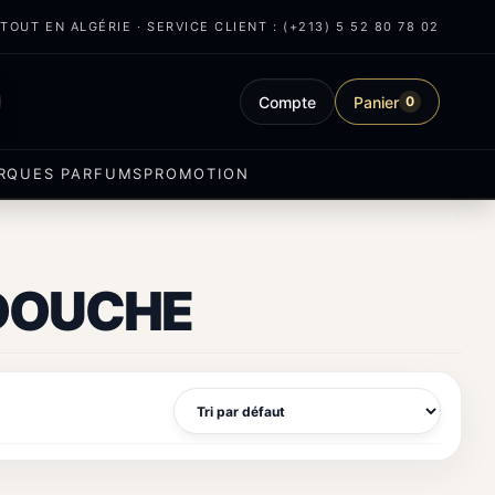
OUT EN ALGÉRIE · SERVICE CLIENT : (+213) 5 52 80 78 02
Compte
Panier
0
RQUES PARFUMS
PROMOTION
 DOUCHE