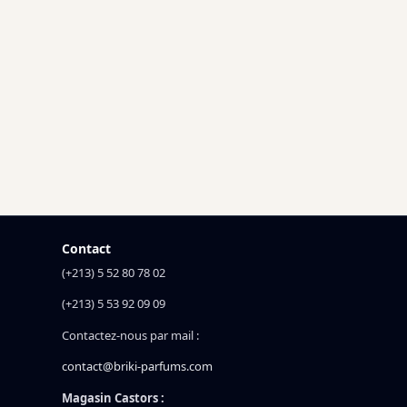
Contact
(+213) 5 52 80 78 02
(+213) 5 53 92 09 09
Contactez-nous par mail :
contact@briki-parfums.com
Magasin Castors :