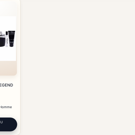
EGEND
 Homme
AU