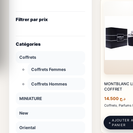
Filtrer par prix
Catégories
Coffrets
Coffrets Femmes
MONTBLANC L
Coffrets Hommes
COFFRET
MINIATURE
14.500
د.ج
Coffrets
,
Parfums
New
AJOUTER 
PANIER
Oriental