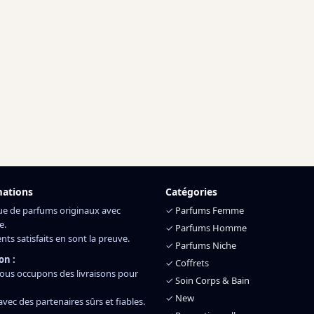
mations
Catégories
ue de parfums originaux avec
✓
Parfums Femme
e.
✓
Parfums Homme
ents satisfaits en sont la preuve.
✓
Parfums Niche
on :
✓
Coffrets
ous occupons des livraisons pour
✓
Soin Corps & Bain
✓
New
 avec des partenaires sûrs et fiables.