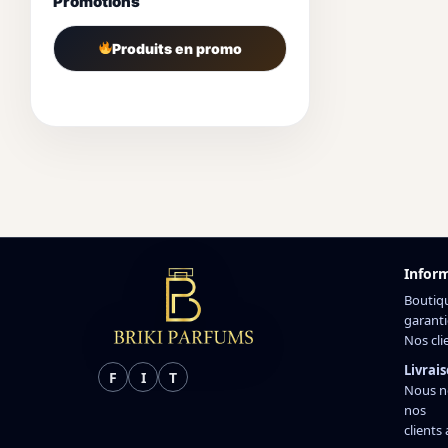
Promotions
Produits en promo
Infor
Boutiq
garanti
Nos cli
Livrais
F
I
T
Nous n
nos
clients