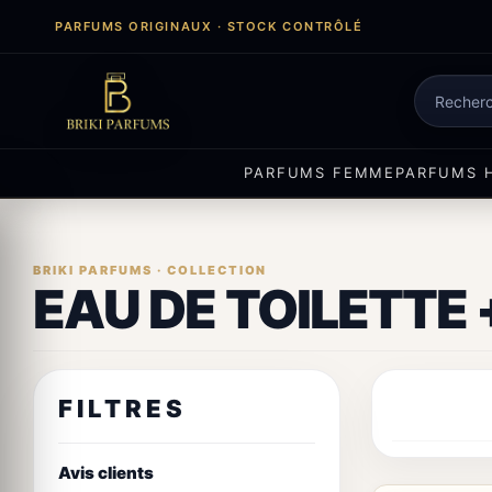
Aller
PARFUMS ORIGINAUX · STOCK CONTRÔLÉ
au
contenu
Recherch
de
produits
PARFUMS FEMME
PARFUMS 
EAU DE TOILETTE 
FILTRES
Avis clients