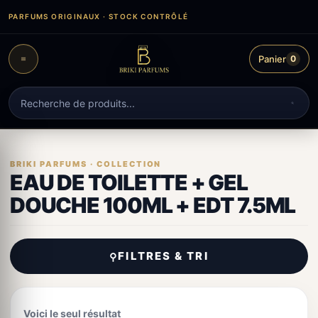
Aller
PARFUMS ORIGINAUX · STOCK CONTRÔLÉ
au
contenu
Panier
0
Recherche
de
produits
EAU DE TOILETTE + GEL
DOUCHE 100ML + EDT 7.5ML
FILTRES & TRI
⚲
Voici le seul résultat