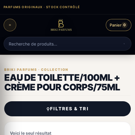
Aller
PARFUMS ORIGINAUX · STOCK CONTRÔLÉ
au
contenu
Panier
0
Recherche
de
produits
EAU DE TOILETTE/100ML +
CRÈME POUR CORPS/75ML
FILTRES & TRI
⚲
Voici le seul résultat