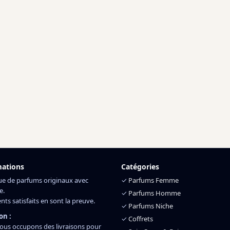
mations
Catégories
ue de parfums originaux avec
✓
Parfums Femme
e.
✓
Parfums Homme
ents satisfaits en sont la preuve.
✓
Parfums Niche
on :
✓
Coffrets
ous occupons des livraisons pour