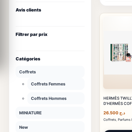
Avis clients
Filtrer par prix
Catégories
Coffrets
Coffrets Femmes
HERMÈS TWILL
Coffrets Hommes
D’HERMÈS COF
MINIATURE
26.500
د.ج
Coffrets
,
Parfums
New