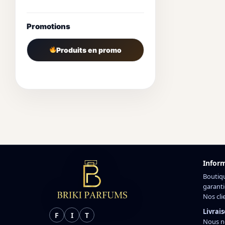
Promotions
Produits en promo
Infor
Boutiq
garanti
Nos cli
Livrais
F
I
T
Nous n