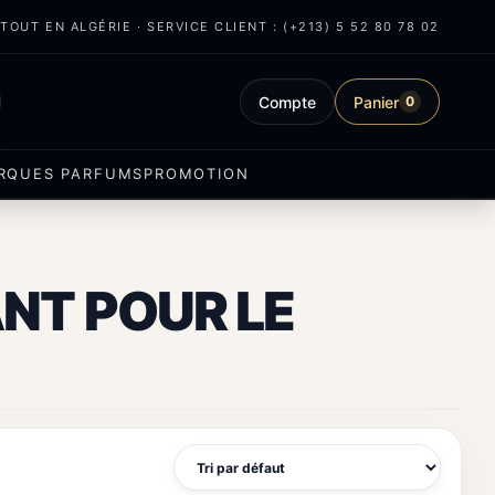
OUT EN ALGÉRIE · SERVICE CLIENT : (+213) 5 52 80 78 02
Compte
Panier
0
RQUES PARFUMS
PROMOTION
NT POUR LE