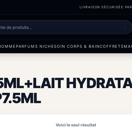
LIVRAISON SÉCURISÉE PART
e
HOMME
PARFUMS NICHE
SOIN CORPS & BAIN
COFFRETS
MA
5ML+LAIT HYDRATA
7.5ML
Voici le seul résultat