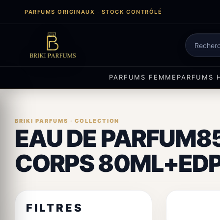
Aller
PARFUMS ORIGINAUX · STOCK CONTRÔLÉ
au
contenu
Recherch
de
produits
PARFUMS FEMME
PARFUMS 
EAU DE PARFUM8
CORPS 80ML+EDP
FILTRES