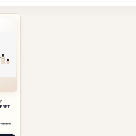
Y
FRET
 Femme