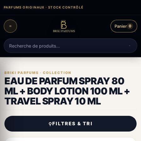
Aller
PARFUMS ORIGINAUX · STOCK CONTRÔLÉ
au
contenu
Panier
0
Recherche
de
produits
EAU DE PARFUM SPRAY 80
ML + BODY LOTION 100 ML +
TRAVEL SPRAY 10 ML
FILTRES & TRI
⚲