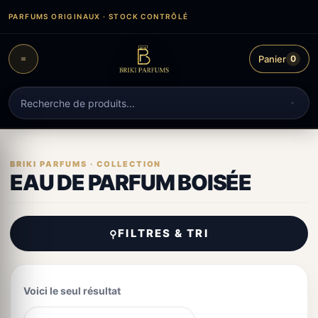
Aller
PARFUMS ORIGINAUX · STOCK CONTRÔLÉ
au
contenu
Panier
0
Recherche
de
produits
EAU DE PARFUM BOISÉE
FILTRES & TRI
⚲
Voici le seul résultat