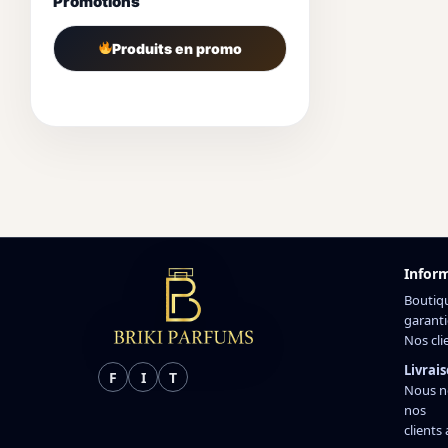
Promotions
Produits en promo
Infor
Boutiq
garanti
Nos cli
Livrais
F
I
T
Nous n
nos
clients