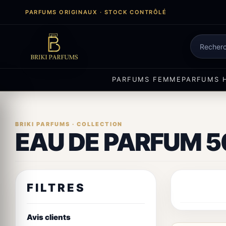
Aller
PARFUMS ORIGINAUX · STOCK CONTRÔLÉ
au
contenu
Recherch
de
produits
PARFUMS FEMME
PARFUMS 
EAU DE PARFUM 5
FILTRES
Avis clients