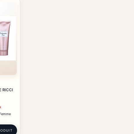
 RICCI
k
 Femme
RODUIT