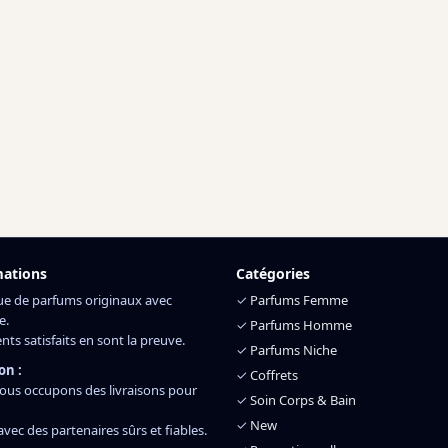
mations
Catégories
ue de parfums originaux avec
✓
Parfums Femme
e.
✓
Parfums Homme
ents satisfaits en sont la preuve.
✓
Parfums Niche
on :
✓
Coffrets
ous occupons des livraisons pour
✓
Soin Corps & Bain
✓
New
 avec des partenaires sûrs et fiables.