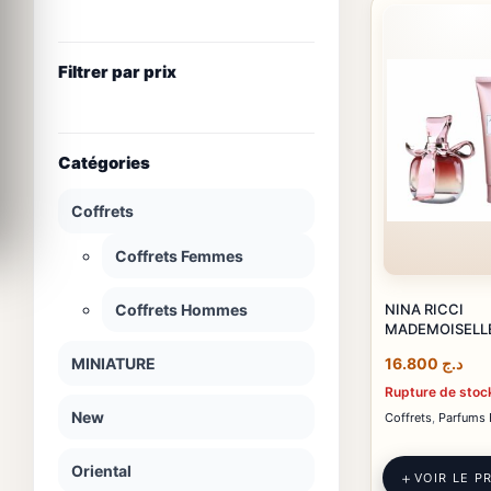
Filtrer par prix
Catégories
Coffrets
Coffrets Femmes
NINA RICCI
Coffrets Hommes
MADEMOISELLE
MINIATURE
16.800
د.ج
Rupture de stoc
New
Coffrets
,
Parfums
Oriental
VOIR LE P