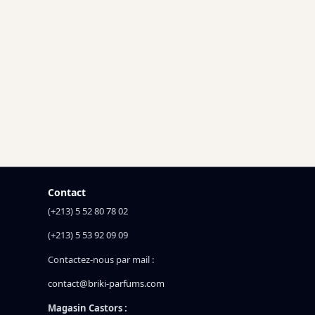
Contact
(+213) 5 52 80 78 02
(+213) 5 53 92 09 09
Contactez-nous par mail :
contact@briki-parfums.com
Magasin Castors :