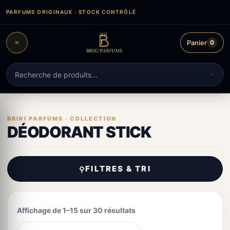
Aller
PARFUMS ORIGINAUX · STOCK CONTRÔLÉ
au
contenu
Panier
0
Recherche
de
produits
DÉODORANT STICK
FILTRES & TRI
⚲
Affichage de 1–15 sur 30 résultats