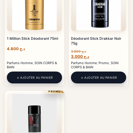
1 Million Stick Déodorant 75ml
Déodorant Stick Drakkar Noir
75g
4.800
د.ج
3.800
د.ج
Le
Le
3.000
د.ج
prix
prix
Parfums Homme
,
SOIN CORPS &
Parfums Homme
,
Promo
,
SOIN
initial
actuel
BAIN
CORPS & BAIN
était :
est :
د.ج 3.000.
د.ج 3.800.
AJOUTER AU PANIER
AJOUTER AU PANIER
PROMO !