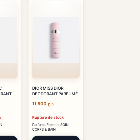
C
DIOR MISS DIOR
ORANT
DEODORANT PARFUMÉ
11.500
د.ج
k
Rupture de stock
IN
Parfums Femme
,
SOIN
CORPS & BAIN