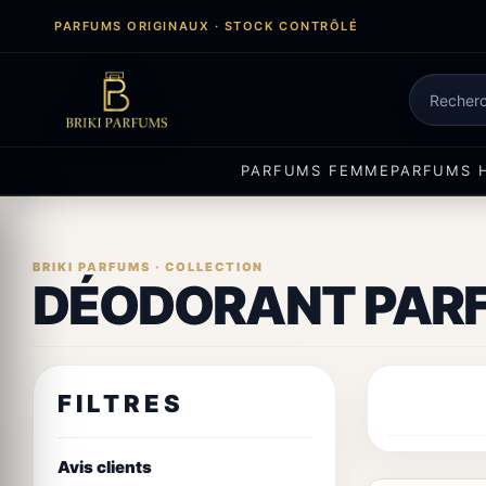
Aller
PARFUMS ORIGINAUX · STOCK CONTRÔLÉ
au
contenu
Recherch
de
produits
PARFUMS FEMME
PARFUMS 
DÉODORANT PAR
FILTRES
Avis clients