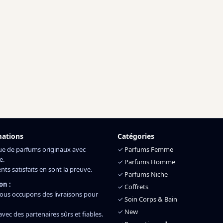
mations
Catégories
ue de parfums originaux avec
✓
Parfums Femme
e.
✓
Parfums Homme
ents satisfaits en sont la preuve.
✓
Parfums Niche
on :
✓
Coffrets
ous occupons des livraisons pour
✓
Soin Corps & Bain
✓
New
 avec des partenaires sûrs et fiables.