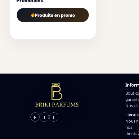
Promotions
Produits en promo
Infor
Boutiq
garanti
Nos cli
Livrais
F
I
T
Nous n
nos
clients