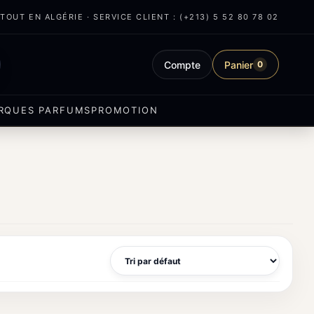
OUT EN ALGÉRIE · SERVICE CLIENT : (+213) 5 52 80 78 02
Compte
Panier
0
RQUES PARFUMS
PROMOTION