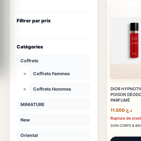
Filtrer par prix
Catégories
Coffrets
Coffrets Femmes
DIOR HYPNOTI
Coffrets Hommes
POISON DÉOD
PARFUMÉ
MINIATURE
11.500
د.ج
Rupture de stoc
New
SOIN CORPS & BA
Oriental