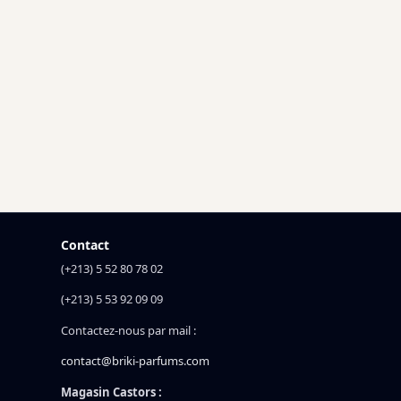
Contact
(+213) 5 52 80 78 02
(+213) 5 53 92 09 09
Contactez-nous par mail :
contact@briki-parfums.com
Magasin Castors :