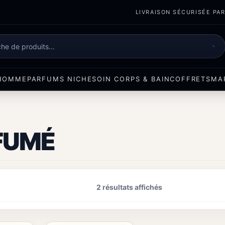
LIVRAISON SÉCURISÉE PART
e
HOMME
PARFUMS NICHE
SOIN CORPS & BAIN
COFFRETS
MA
FUMÉ
2 résultats affichés