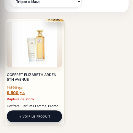
PROMO !
COFFRET ELIZABETH ARDEN
5TH AVENUE
11.500
د.ج
Le
Le
9.500
د.ج
prix
prix
Rupture de stock
initial
actuel
Coffrets
,
Parfums Femme
,
Promo
était :
est :
د.ج 9.500.
د.ج 11.500.
VOIR LE PRODUIT