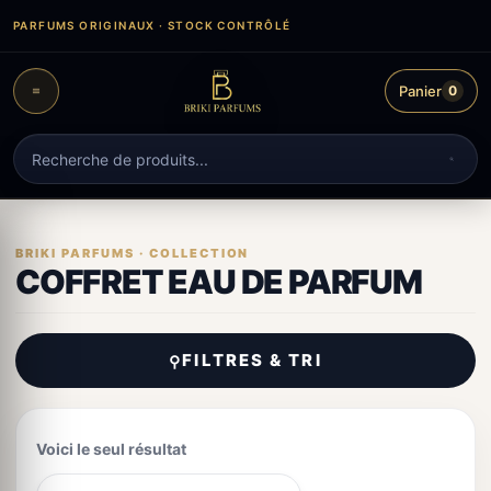
Aller
PARFUMS ORIGINAUX · STOCK CONTRÔLÉ
au
contenu
Panier
0
Recherche
de
produits
COFFRET EAU DE PARFUM
FILTRES & TRI
⚲
Voici le seul résultat