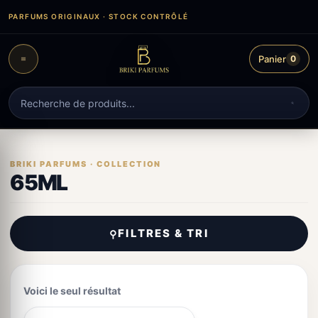
Aller
PARFUMS ORIGINAUX · STOCK CONTRÔLÉ
au
contenu
Panier
0
Recherche
de
produits
65ML
FILTRES & TRI
⚲
Voici le seul résultat