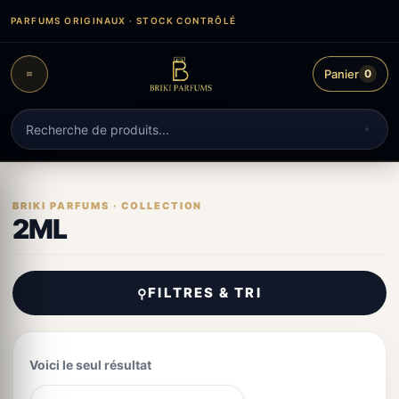
Aller
PARFUMS ORIGINAUX · STOCK CONTRÔLÉ
au
contenu
Panier
0
Recherche
de
produits
2ML
FILTRES & TRI
⚲
Voici le seul résultat