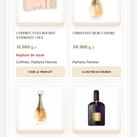
COFFRET YVES ROCHES
CHRISTIAN DIOR J’ADORE
EVIDENCE 3 PCS
12.500
د.ج
36.500
د.ج
Rupture de stock
Coffrets
,
Parfums Femme
Parfums Femme
VOIR LE PRODUIT
AJOUTER AU PANIER