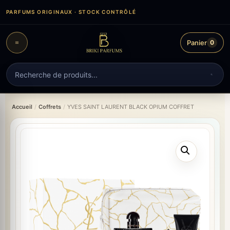
Aller
PARFUMS ORIGINAUX · STOCK CONTRÔLÉ
au
contenu
Panier
0
Recherche
de
produits
Accueil
/
Coffrets
/
YVES SAINT LAURENT BLACK OPIUM COFFRET