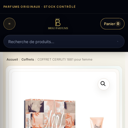
Aller
PARFUMS ORIGINAUX · STOCK CONTRÔLÉ
au
contenu
Panier
0
Recherche
de
produits
Accueil
/
Coffrets
/
COFFRET CERRUTI 1881 pour femme