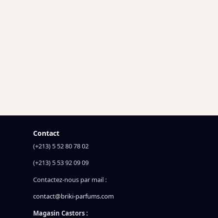
Contact
(+213) 5 52 80 78 02
(+213) 5 53 92 09 09
Contactez-nous par mail :
contact@briki-parfums.com
Magasin Castors :