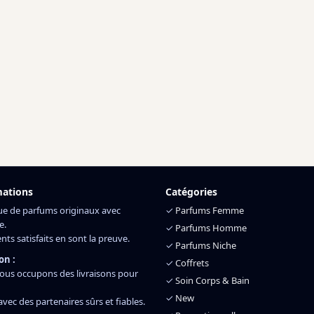
mations
Catégories
ue de parfums originaux avec
✓
Parfums Femme
e.
✓
Parfums Homme
ents satisfaits en sont la preuve.
✓
Parfums Niche
on :
✓
Coffrets
ous occupons des livraisons pour
✓
Soin Corps & Bain
✓
New
 avec des partenaires sûrs et fiables.