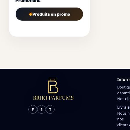
Promotions
Produits en promo
Infor
Boutiq
garanti
Nos cli
Livrais
F
I
T
Nous n
nos
clients