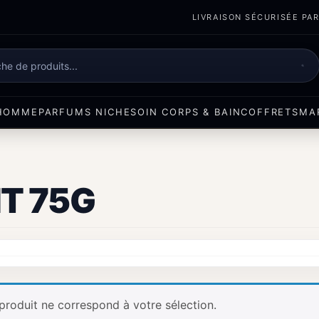
LIVRAISON SÉCURISÉE PART
e
HOMME
PARFUMS NICHE
SOIN CORPS & BAIN
COFFRETS
MA
T 75G
produit ne correspond à votre sélection.