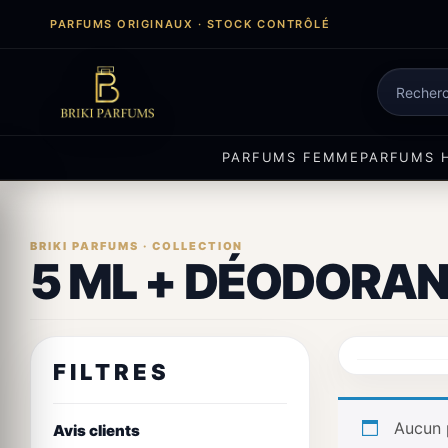
Aller
PARFUMS ORIGINAUX · STOCK CONTRÔLÉ
au
contenu
Recherch
de
produits
PARFUMS FEMME
PARFUMS 
5 ML + DÉODORAN
FILTRES
Aucun 
Avis clients