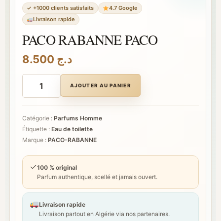
✓ +1000 clients satisfaits
4.7 Google
Livraison rapide
PACO RABANNE PACO
8.500
د.ج
quantité
de
AJOUTER AU PANIER
PACO
RABANNE
PACO
Catégorie :
Parfums Homme
Étiquette :
Eau de toilette
Marque :
PACO-RABANNE
✓
100 % original
Parfum authentique, scellé et jamais ouvert.
Livraison rapide
Livraison partout en Algérie via nos partenaires.