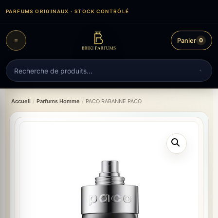
Aller
PARFUMS ORIGINAUX · STOCK CONTRÔLÉ
au
contenu
Panier
0
Recherche
de
produits
Accueil
/
Parfums Homme
/
PACO RABANNE PACO