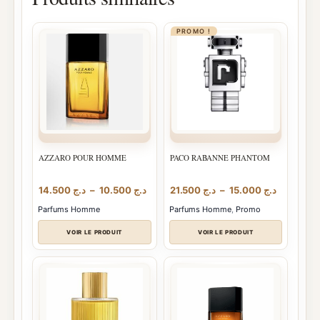
PROMO !
AZZARO POUR HOMME
PACO RABANNE PHANTOM
Plage
Plage
14.500
د.ج
–
10.500
د.ج
21.500
د.ج
–
15.000
د.ج
de
de
Parfums Homme
Parfums Homme
,
Promo
prix :
prix :
د.ج 15.000
د.ج 10.500
VOIR LE PRODUIT
VOIR LE PRODUIT
à
à
.ج 21.500
د.ج 14.500