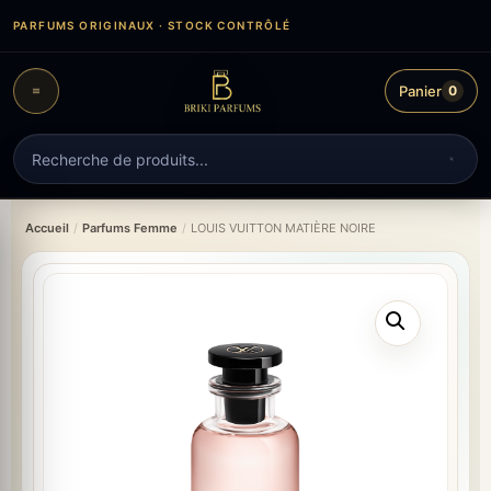
Aller
PARFUMS ORIGINAUX · STOCK CONTRÔLÉ
au
contenu
Panier
0
Recherche
de
produits
Accueil
/
Parfums Femme
/
LOUIS VUITTON MATIÈRE NOIRE