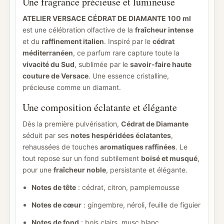
Une fragrance précieuse et lumineuse
ATELIER VERSACE CÉDRAT DE DIAMANTE 100 ml
est une célébration olfactive de la
fraîcheur intense
et du
raffinement italien
. Inspiré par le
cédrat
méditerranéen
, ce parfum rare capture toute la
vivacité du Sud
, sublimée par le
savoir-faire haute
couture de Versace
. Une essence cristalline,
précieuse comme un diamant.
Une composition éclatante et élégante
Dès la première pulvérisation,
Cédrat de Diamante
séduit par ses
notes hespéridées éclatantes
,
rehaussées de touches
aromatiques raffinées
. Le
tout repose sur un fond subtilement
boisé et musqué
,
pour une
fraîcheur noble
, persistante et élégante.
Notes de tête
: cédrat, citron, pamplemousse
Notes de cœur
: gingembre, néroli, feuille de figuier
Notes de fond
: bois clairs, musc blanc