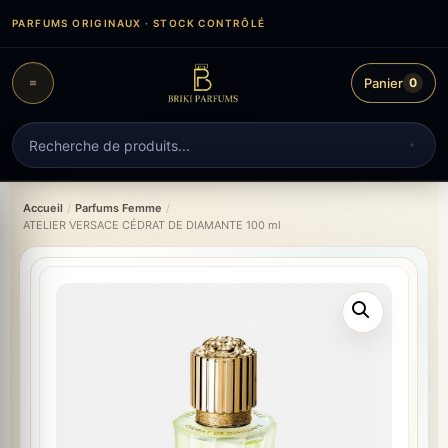
Aller
PARFUMS ORIGINAUX · STOCK CONTRÔLÉ
au
contenu
Panier
0
Recherche
de
produits
Accueil
/
Parfums Femme
/
ATELIER VERSACE CÉDRAT DE DIAMANTE 100 ml