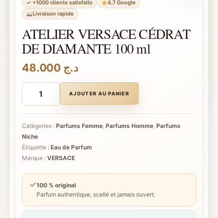
✓ +1000 clients satisfaits
4.7 Google
Livraison rapide
ATELIER VERSACE CÉDRAT
DE DIAMANTE 100 ml
48.000
د.ج
quantité
de
AJOUTER AU PANIER
ATELIER
VERSACE
CÉDRAT
DE
Catégories :
Parfums Femme
,
Parfums Homme
,
Parfums
DIAMANTE
Niche
100
ml
Étiquette :
Eau de Parfum
Marque :
VERSACE
✓
100 % original
Parfum authentique, scellé et jamais ouvert.