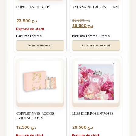
CHRISTIAN DIOR JOY
YVES SAINT LAURENT LIBRE
23.500
د.ج
28.500
د.ج
Le
Le
26.500
د.ج
Rupture de stock
prix
prix
initial
actuel
Parfums Femme
Parfums Femme
,
Promo
était :
est :
د.ج 26.500.
د.ج 28.500.
VOIR LE PRODUIT
AJOUTER AU PANIER
COFFRET YVES ROCHES
MISS DIOR ROSE N’ROSES
EVIDENCE 3 PCS
12.500
د.ج
20.500
د.ج
Rupture de stock
Rupture de stock