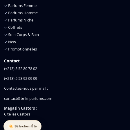
✓
Parfums Femme
✓
Parfums Homme
✓
Parfums Niche
✓
Coffrets
✓
Soin Corps & Bain
✓
New
✓
Promotionnelles
Contact
(+213) 5 52 80 78 02
(+213) 5 53 92 09 09
Contactez-nous par mail :
contact@briki-parfums.com
Magasin Castors :
Cité les Castors
Magasin Akid :
Sélection Été
Cité Akid Lotfi