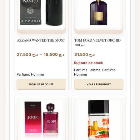
AZZARO WANTED THE MOST
TOM FORD VELVET ORCHID
100 ml
Plage
27.500
د.ج
–
19.500
د.ج
31.500
د.ج
de
Rupture de stock
prix :
د.ج 19.500
Parfums Femme
,
Parfums
Parfums Homme
Homme
à
د.ج 27.500
VOIR LE PRODUIT
VOIR LE PRODUIT