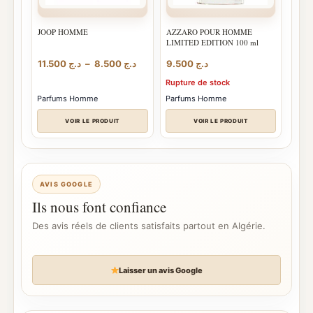
JOOP HOMME
AZZARO POUR HOMME
LIMITED EDITION 100 ml
Plage
11.500
د.ج
–
8.500
د.ج
9.500
د.ج
de
Rupture de stock
prix :
د.ج 8.500
Parfums Homme
Parfums Homme
à
د.ج 11.500
VOIR LE PRODUIT
VOIR LE PRODUIT
AVIS GOOGLE
Ils nous font confiance
Des avis réels de clients satisfaits partout en Algérie.
Laisser un avis Google