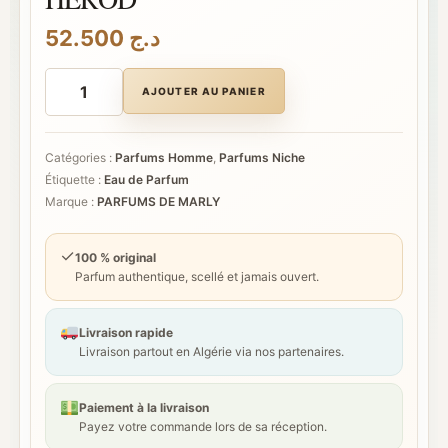
52.500
د.ج
quantité
de
AJOUTER AU PANIER
PARFUMS
DE
MARLY
HEROD
Catégories :
Parfums Homme
,
Parfums Niche
Étiquette :
Eau de Parfum
Marque :
PARFUMS DE MARLY
✓
100 % original
Parfum authentique, scellé et jamais ouvert.
Livraison rapide
Livraison partout en Algérie via nos partenaires.
Paiement à la livraison
Payez votre commande lors de sa réception.