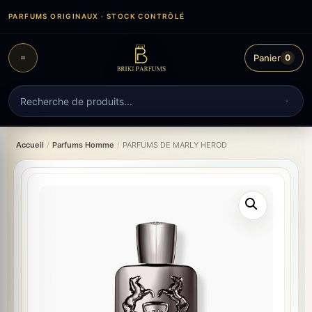
Aller
PARFUMS ORIGINAUX · STOCK CONTRÔLÉ
au
contenu
Panier
0
Recherche
de
produits
Accueil
/
Parfums Homme
/
PARFUMS DE MARLY HEROD