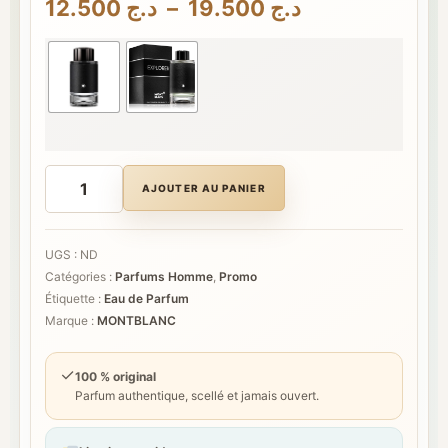
Plage
12.500
د.ج
–
19.500
د.ج
de
prix :
د.ج 12.500
à
د.ج 19.500
quantité
de
AJOUTER AU PANIER
MONTBLANC
EXPLORER
UGS :
ND
Catégories :
Parfums Homme
,
Promo
Étiquette :
Eau de Parfum
Marque :
MONTBLANC
✓
100 % original
Parfum authentique, scellé et jamais ouvert.