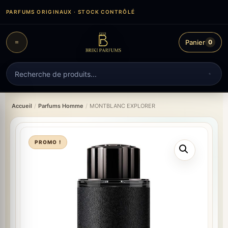
Aller
PARFUMS ORIGINAUX · STOCK CONTRÔLÉ
au
contenu
Panier
0
Recherche
de
produits
Accueil
/
Parfums Homme
/
MONTBLANC EXPLORER
PROMO !