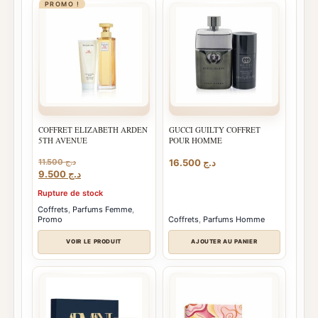
PROMO !
COFFRET ELIZABETH ARDEN
GUCCI GUILTY COFFRET
5TH AVENUE
POUR HOMME
11.500
د.ج
16.500
د.ج
Le
Le
9.500
د.ج
prix
prix
Rupture de stock
initial
actuel
était :
est :
Coffrets
,
Parfums Femme
,
Promo
Coffrets
,
Parfums Homme
د.ج 9.500.
د.ج 11.500.
VOIR LE PRODUIT
AJOUTER AU PANIER