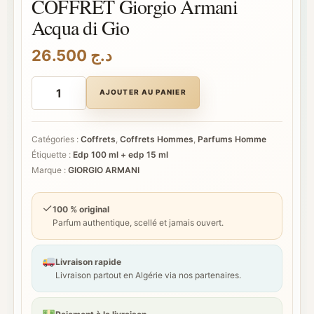
COFFRET Giorgio Armani
Acqua di Gio
26.500
د.ج
quantité
de
AJOUTER AU PANIER
COFFRET
Giorgio
Armani
Acqua
Catégories :
Coffrets
,
Coffrets Hommes
,
Parfums Homme
di
Étiquette :
Edp 100 ml + edp 15 ml
Gio
Marque :
GIORGIO ARMANI
✓
100 % original
Parfum authentique, scellé et jamais ouvert.
Livraison rapide
Livraison partout en Algérie via nos partenaires.