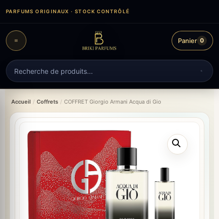
Aller
PARFUMS ORIGINAUX · STOCK CONTRÔLÉ
au
contenu
Panier
0
Recherche
de
produits
Accueil
/
Coffrets
/
COFFRET Giorgio Armani Acqua di Gio